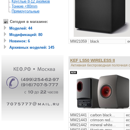
Круглые 8-12 дюймов
Тонкие <80mm
Прямоугольные
Сегодня в магазине:
Моделей: 44
Модификаций: 80
Новинок: 6
MM21059
black
е
Архивных моделей: 145
KEF LS50 WIRELESS II
Активная беспроводная полочная 
MM21441
carbon black...
ес
MM21443
crimson red...
ес
MM21442
mineral white...
ес
MM21440
titanium grey...
ес