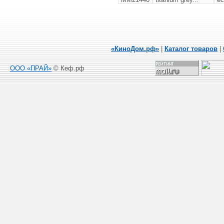
«КиноДом.рф»
|
Каталог товаров
|
ООО «ПРАЙ»
© Кеф.рф