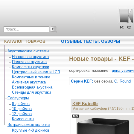
КАТАЛОГ ТОВАРОВ
ОТЗЫВЫ, ТЕСТЫ, ОБЗОРЫ
Акустические системы
Напольная акустика
Новые товары - KEF -
Полочная акустика
Комплекты акустики
сортировка:
название
цена увели
Центральный канал и LCR
Компактные и тонкие
Серии KEF:
без серии
,
Q
,
Round
Активная акустика
Всепогодная акустика
Стенды для акустики
Сабвуферы
KEF Kube8b
8 дюймов
10 дюймов
Активный сабвуфер (7,5"/190 mm, 1
12 дюймов
Компоненты
Встраиваемые колонки
Круглые 4-8 дюймов