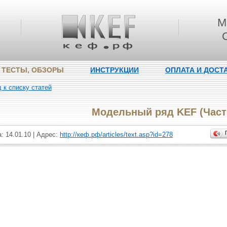
М
 ТЕСТЫ, ОБЗОРЫ
ИНСТРУКЦИИ
ОПЛАТА И ДОСТ
д к списку статей
Модельный ряд KEF (Част
: 14.01.10 | Адрес:
http://кеф.рф/articles/text.asp?id=278